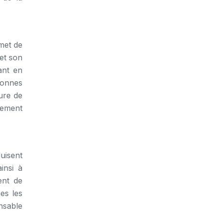
met de
et son
ant en
sonnes
ure de
sement
uisent
insi à
ent de
es les
nsable