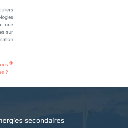
uliers
logies
re une
es sur
isation
ions
es ?
nergies secondaires