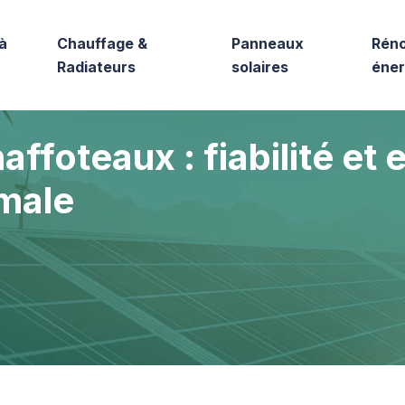
à
Chauffage &
Panneaux
Réno
Radiateurs
solaires
éner
ffoteaux : fiabilité et e
male