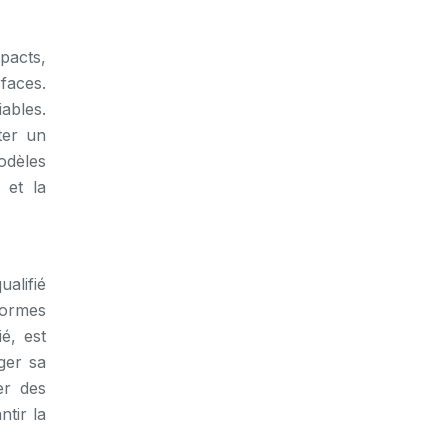
pacts,
faces.
ables.
ter un
odèles
 et la
alifié
normes
é, est
ger sa
er des
tir la