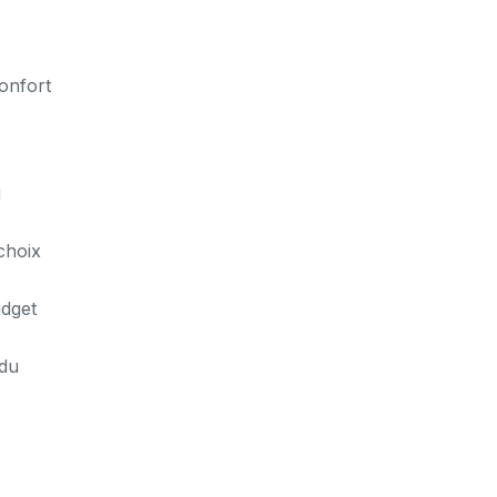
onfort
u
choix
udget
 du