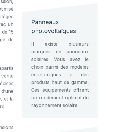
ssion,
timisé
otégée
Panneaux
vec un
photovoltaïques
 de 15
age de
Il existe plusieurs
marques de panneaux
solaires. Vous avez le
choix parmi des modèles
épartis
économiques à des
s-vente
produits haut de gamme.
écises
Ces équipements offrent
t d’une
un rendement optimal du
 et la
rayonnement solaire.
re.
nsions