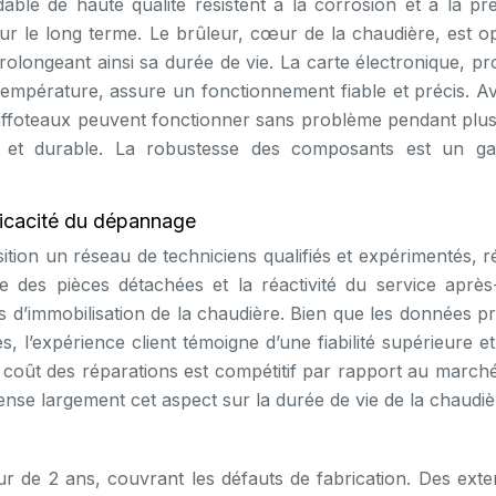
ble de haute qualité résistent à la corrosion et à la pre
r le long terme. Le brûleur, cœur de la chaudière, est op
olongeant ainsi sa durée de vie. La carte électronique, pr
e température, assure un fonctionnement fiable et précis. A
haffoteaux peuvent fonctionner sans problème pendant plus
r et durable. La robustesse des composants est un g
ficacité du dépannage
tion un réseau de techniciens qualifiés et expérimentés, r
pide des pièces détachées et la réactivité du service aprè
 d’immobilisation de la chaudière. Bien que les données pr
s, l’expérience client témoigne d’une fiabilité supérieure e
 coût des réparations est compétitif par rapport au marché,
ense largement cet aspect sur la durée de vie de la chaudiè
r de 2 ans, couvrant les défauts de fabrication. Des exte