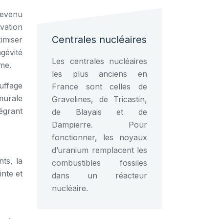
devenu
vation
Centrales nucléaires
imiser
gévité
Les centrales nucléaires
me.
les plus anciens en
uffage
France sont celles de
murale
Gravelines, de Tricastin,
égrant
de Blayais et de
Dampierre. Pour
fonctionner, les noyaux
d’uranium remplacent les
ts, la
combustibles fossiles
inte et
dans un réacteur
nucléaire.