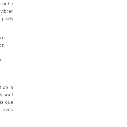
proche
vibrer
 poids
tre
son
x
t de la
es sont
es que
ée avec