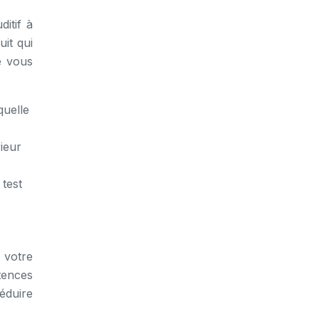
ditif à
it qui
e vous
quelle
rieur
 test
 votre
tences
éduire