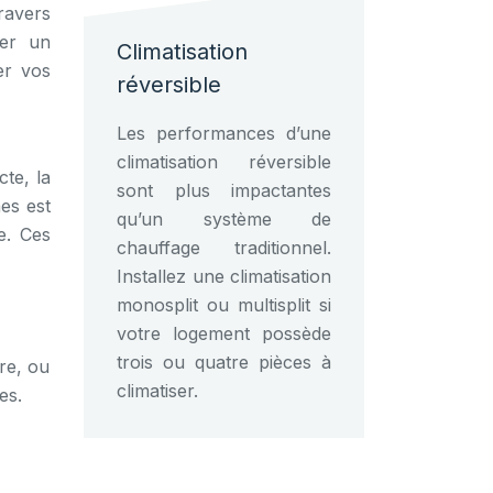
travers
éer un
Climatisation
er vos
réversible
Les performances d’une
climatisation réversible
te, la
sont plus impactantes
es est
qu’un système de
e. Ces
chauffage traditionnel.
Installez une climatisation
monosplit ou multisplit si
votre logement possède
trois ou quatre pièces à
dre, ou
climatiser.
es.