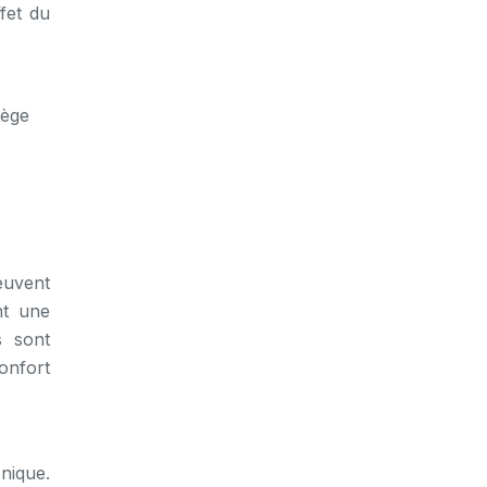
ffet du
iège
euvent
nt une
s sont
confort
nique.