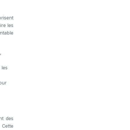
orisent
ire les
ntable
,
 les
tour
nt des
 Cette