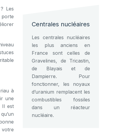
 ? Les
e porte
Centrales nucléaires
liorer
Les centrales nucléaires
 niveau
les plus anciens en
astuces
France sont celles de
itable
Gravelines, de Tricastin,
de Blayais et de
Dampierre. Pour
fonctionner, les noyaux
riau à
d’uranium remplacent les
ir une
combustibles fossiles
Il est
dans un réacteur
 qu’un
nucléaire.
 bonne
e votre